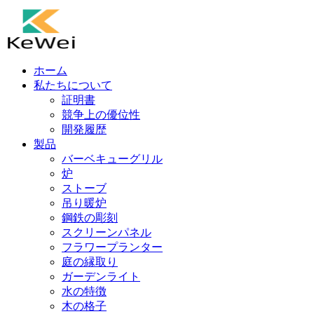
ホーム
私たちについて
証明書
競争上の優位性
開発履歴
製品
バーベキューグリル
炉
ストーブ
吊り暖炉
鋼鉄の彫刻
スクリーンパネル
フラワープランター
庭の縁取り
ガーデンライト
水の特徴
木の格子