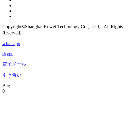
Copyright©Shanghai Kewei Technology Co.、Ltd。All Rights
Reserved。
whatsapp
skype
電子メール
引き合い
Bag
0