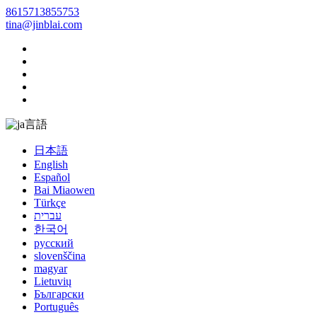
8615713855753
tina@jinblai.com
言語
日本語
English
Español
Bai Miaowen
Türkçe
עברית
한국어
русский
slovenščina
magyar
Lietuvių
Български
Português