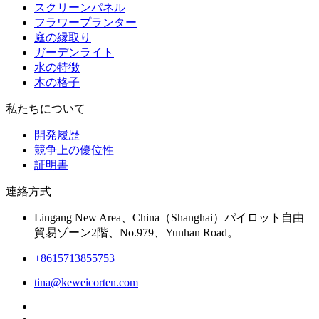
スクリーンパネル
フラワープランター
庭の縁取り
ガーデンライト
水の特徴
木の格子
私たちについて
開発履歴
競争上の優位性
証明書
連絡方式
Lingang New Area、China（Shanghai）パイロット自由
貿易ゾーン2階、No.979、Yunhan Road。
+8615713855753
tina@keweicorten.com